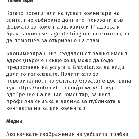
Коментари
Когато посетители напуснат коментари на
сайта, ние събираме данните, показани във
формата за коментари, както и IP адреса и
браузърния user agent string на посетителя, за
да помогнем за откриване на спам.
Анонимизиран низ, създаден от вашия имейл
адрес (наречен също хеш), може да бъде
предоставен на услугата Gravatar, за да види
дали го използвате. Политиката за
поверителност на услугата Gravatar е достъпна
тук: https://automattic.com/privacy/. След
одобрение на вашия коментар, вашият
профилна снимка е видима за публиката в
контекста на вашия коментар.
Медии
Ако качвате изображения на уебсайта, трябва